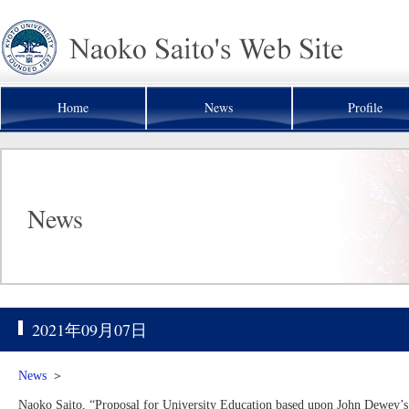
Home
News
Profile
News
2021年09月07日
News
＞
Naoko Saito, “Proposal for University Education based upon John Dewey’s 