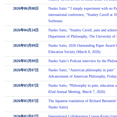
2026年06月08日
Naoko Saito “’I simply experiment with no Pas
international conference, “Stanley Cavell at 1
Sorbonne
2026年04月24日
Naoko Saito, “Stanley Cavell, pain and ackn
Department of Philosophy, The University of
2026年03月09日
Naoko Saito, 2026 Outstanding Paper Award b
Education Society (March 8, 2026)
2026年03月09日
Naoko Saito’s Podcast interview by the Philo
2026年03月07日
Naoko Saito, “American philosophy in pain”（
Advancement of American Philosophy, Frida
2026年03月07日
Naoko Saito, “Philosophy in pain, education 
82nd Annual Meeting, March 7, 2026)
2026年03月07日
The Japanese translation of Richard Bernstein
Naoko Saito)
2026年03月07日
International Collaborative Course Kyoto Univ