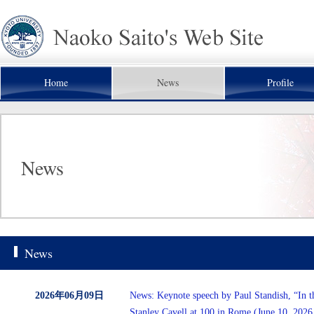
Home
News
Profile
News
News
2026年06月09日
News: Keynote speech by Paul Standish, “In t
Stanley Cavell at 100 in Rome (June 10, 2026