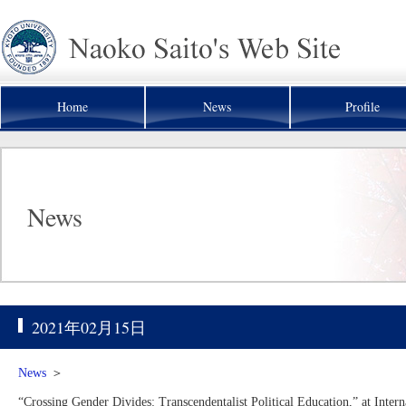
Home
News
Profile
News
2021年02月15日
News
＞
“Crossing Gender Divides: Transcendentalist Political Education,” at I